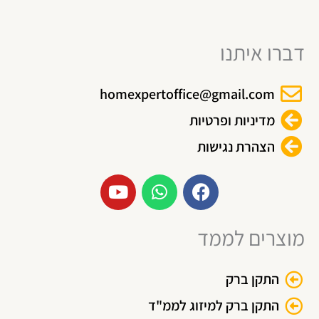
דברו איתנו
homexpertoffice@gmail.com
מדיניות ופרטיות
הצהרת נגישות
Y
W
F
o
h
a
u
a
c
מוצרים לממד
t
t
e
u
s
b
b
a
o
התקן ברק
e
p
o
p
k
התקן ברק למיזוג לממ"ד