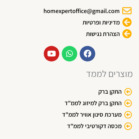
י
homexpertoffice@gmail.com
ר
ש
מדיניות ופרטיות
י
מ
ס
הצהרת נגישות
ם
פ
:
Y
W
F
ר
o
h
a
ס
u
a
c
ו
₪
מוצרים לממד
t
t
e
ג
u
s
b
2
י
b
a
o
ם
,
התקן ברק
e
p
o
.
p
k
9
התקן ברק למיזוג לממ"ד
נ
0
מערכת סינון אוויר לממ"ד
י
ת
0
מכסה דקורטיבי לממ"ד
ן
.