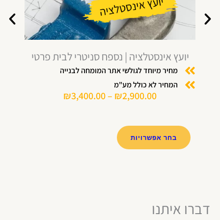
יועץ אינסטלציה | נספח סניטרי לבית פרטי
יו
מחיר מיוחד לגולשי אתר המומחה לבנייה
המחיר לא כולל מע"מ
₪
3,400.00
–
₪
2,900.00
ט
ו
ל
בחר אפשרויות
ו
מ
ח
ו
צ
מ
ר
ח
ז
דברו איתנו
ה
י