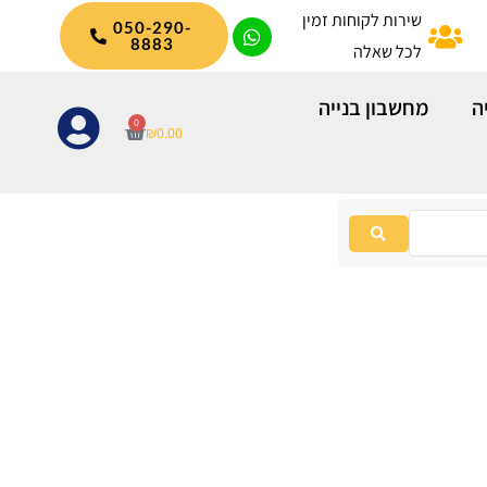
שירות לקוחות זמין
050-290-
8883
לכל שאלה
ה
מחשבון בנייה
0
עגלת
₪
0.00
קניות