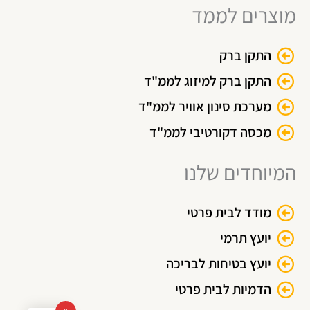
מוצרים לממד
t
t
e
u
s
b
b
a
o
התקן ברק
e
p
o
p
k
התקן ברק למיזוג לממ"ד
מערכת סינון אוויר לממ"ד
מכסה דקורטיבי לממ"ד
המיוחדים שלנו
מודד לבית פרטי
יועץ תרמי
יועץ בטיחות לבריכה
הדמיות לבית פרטי